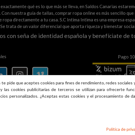
es exactamente qué es lo que más se lleva, en Saldos Canarias estare
Con nuestra guía de tallas, comprar ropa online es más sencillo que n
a de ropa directamente a tu casa. S.C Intima Intima es una empresa e
. Se trata de un valor diferencial que aporta riqueza y bienestar soci
os con seña de identidad española y benefíciate de t
les
Pago 100
 te pide que aceptes cookies para fines de rendimiento, redes sociales y
y las cookies publicitarias de terceros se utilizan para ofrecerte fun
ncios personalizados. ¿Aceptas estas cookies y el procesamiento de d
Version Web © S.C intima Intima 2013 - 2026 Tlf. 617385489
. saldoscanarias.com, Inc. o sus afiliados. Plaza dos de mayo n.9 Ma
Política de priv