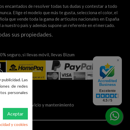
mos encantados de resolver todas tus dudas y contestar a todo
unca. Elige el modelo que más te gusta, selecciona el color, el
spañola que vende toda la gama de articulos nacionales en España
al a nuestro país y además supone un referente en el mercado.
odas sus propiedades.
% seguro, si llevas móvil, llevas Bizum
×
 publicidad. Las
Accredited
Business
ciones de redes
Excelente
atos personales
4.5 / 5
nises-Valencia Servicio y mantenimiento
Aceptar
acidad y cookies