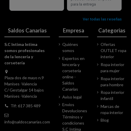
Saldos Canarias
Empresa
Categorias
S.C Intima Intima
Quiénes
Ofertas
somos profesionales
somos
OUTLET ropa
de la lencería y
interior
Expertos en
corsetería
lencería y
Ropa interior
corsetería
para mujer
online -
Plaza dos de mayo n.9
Ropa interior
Saldos
Manises -Valencia
para hombre
Canarias
C/ Gestalgar 14 bajos
Ropa interior
Manises -Valencia
Aviso legal
infantil
Envios
Tlf: 617 385 489
Marcas de
Devoluciones
ropa interior
Términos y
Blog
info@saldoscanarias.com
condiciones
S.C Intima