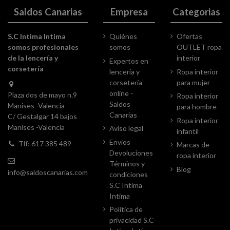
Saldos Canarias
Empresa
Categorias
S.C Intima Intima
Quiénes
Ofertas
somos profesionales
somos
OUTLET ropa
de la lencería y
interior
Expertos en
corsetería
lencería y
Ropa interior
corsetería
para mujer
online -
Plaza dos de mayo n.9
Ropa interior
Saldos
Manises -Valencia
para hombre
Canarias
C/ Gestalgar 14 bajos
Ropa interior
Manises -Valencia
Aviso legal
infantil
Envios
Tlf: 617 385 489
Marcas de
Devoluciones
ropa interior
Términos y
Blog
info@saldoscanarias.com
condiciones
S.C Intima
Intima
Política de
privacidad S.C