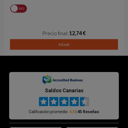
Í
NO
Precio final:
12,74 €
Añadir