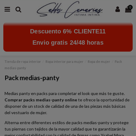
0
Descuento 6% CLIENTE11
Envio gratis 24/48 horas
Tienda de ropa interior
Ropa interior para mujer
Ropa de mujer
Pack
medias-panty
Pack medias-panty
Medias panty en packs para completar el look que más te guste.
Comprar packs medias-panty online
te ofrece la oportunidad de
disponer de un stock de calidad de una de las piezas más básicas
del vestuario de mujer.
Alterna entre diferentes estilos de packs medias-panty y protege
tus piernas con tejidos de la mayor calidad que te garantizarán la
mejor confortabilidad con la calidad de firmas como Ysabel Mora,