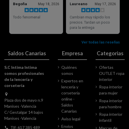
Saldos Canarias
Empresa
Categorias
S.C Intima Intima
Quiénes
Ofertas
somos profesionales
somos
OUTLET ropa
de la lencería y
interior
Expertos en
corsetería
lencería y
Ropa interior
corsetería
para mujer
online -
Plaza dos de mayo n.9
Ropa interior
Saldos
Manises -Valencia
para hombre
Canarias
C/ Gestalgar 14 bajos
Ropa interior
Manises -Valencia
Aviso legal
infantil
Envios
Tlf: 617 385 489
Marcas de