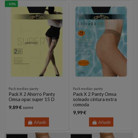
-10%
Pack medias-panty
Pack medias-panty
Pack X 2 Ahorro Panty
Pack X 2 Panty Omsa
Omsa opac super 15 D
soleado cintura extra
comoda
9,89 €
10,99 €
9,99 €
Añadir
Añadir