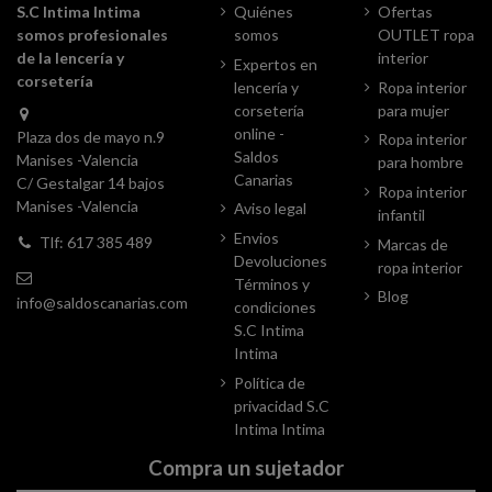
S.C Intima Intima
Quiénes
Ofertas
somos profesionales
somos
OUTLET ropa
de la lencería y
interior
Expertos en
corsetería
lencería y
Ropa interior
corsetería
para mujer
online -
Plaza dos de mayo n.9
Ropa interior
Saldos
Manises -Valencia
para hombre
Canarias
C/ Gestalgar 14 bajos
Ropa interior
Manises -Valencia
Aviso legal
infantil
Envios
Tlf: 617 385 489
Marcas de
Devoluciones
ropa interior
Términos y
Blog
info@saldoscanarias.com
condiciones
S.C Intima
Intima
Política de
privacidad S.C
Intima Intima
Compra un sujetador