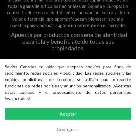
toda la gama de articulos nacionales en España y Europa: Lo
cual se traduce en calidad, diseño e innovación. Se trata de un
valor diferencial que aporta riqueza y bienestar social a
nuestro país y además supone un referente en el mercado.
¡Apuesta por productos con seña de identidad
española y benefíciate de todas sus
propiedades.
Todas la novedades en Redes Sociales
Saldos Canarias te pide que aceptes cookies para fines de
rendimiento, redes sociales y publicidad. Las redes sociales y las
×
cookies publicitarias de terceros se utilizan para ofrecerte
funciones de redes sociales y anuncios personalizados. ¿Aceptas
estas cookies y el procesamiento de datos personales
Accredited
involucrados?
Business
Excelente
Aceptar
4.5 / 5
Pago 100% seguro, si llevas móvil, llevas Bizum
Configurar