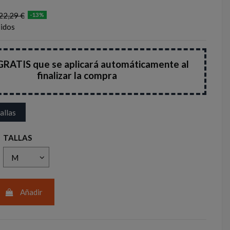
22,29 €
-13%
uidos
RATIS que se aplicará automáticamente al
finalizar la compra
allas
TALLAS
Añadir