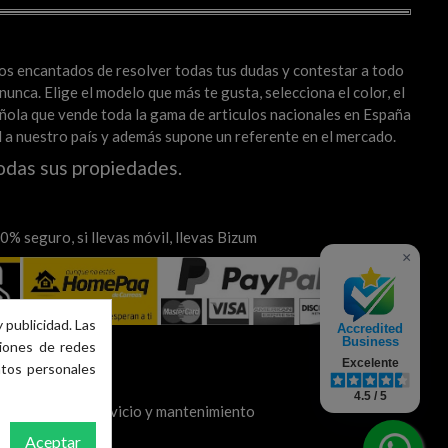
mos encantados de resolver todas tus dudas y contestar a todo
unca. Elige el modelo que más te gusta, selecciona el color, el
spañola que vende toda la gama de articulos nacionales en España
al a nuestro país y además supone un referente en el mercado.
odas sus propiedades.
% seguro, si llevas móvil, llevas Bizum
×
 publicidad. Las
Accredited
Business
ciones de redes
Excelente
atos personales
4.5 / 5
nises-Valencia Servicio y mantenimiento
Aceptar