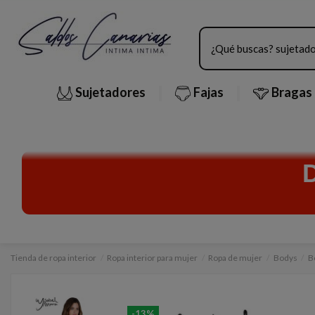
Sujetadores
Fajas
Bragas
Tienda de ropa interior
Ropa interior para mujer
Ropa de mujer
Bodys
B
-13%