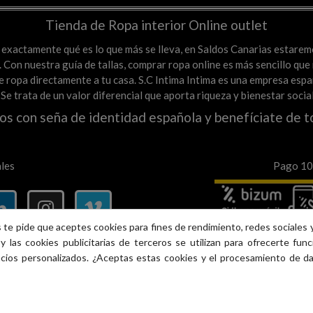
Tienda de Ropa interior Online outlet
es exactamente qué es lo que más se lleva, en Saldos Canarias estare
Con nuestra guía de tallas, comprar ropa online es más sencillo que n
a de ropa directamente a tu casa. S.C Intima Intima es una empresa e
. Se trata de un valor diferencial que aporta riqueza y bienestar soci
os con seña de identidad española y benefíciate de t
les
Pago 100
 te pide que aceptes cookies para fines de rendimiento, redes sociales y
y las cookies publicitarias de terceros se utilizan para ofrecerte fun
ncios personalizados. ¿Aceptas estas cookies y el procesamiento de d
Version Web © S.C intima Intima 2013 - 2026 Tlf. 617385489
. saldoscanarias.com, Inc. o sus afiliados. Plaza dos de mayo n.9 Ma