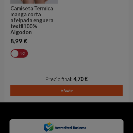
Camiseta Termica
manga corta
afelpada enguera
textil100%
Algodon
8,99 €
Í
NO
Precio final:
4,70 €
Añadir