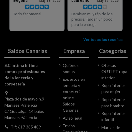
Saldos Canarias
Empresa
Categorias
S.C Intima Intima
Quiénes
Ofertas
somos profesionales
somos
OUTLET ropa
de la lencería y
interior
Expertos en
corsetería
lencería y
Ropa interior
corsetería
para mujer
online -
Plaza dos de mayo n.9
Ropa interior
Saldos
Manises -Valencia
para hombre
Canarias
C/ Gestalgar 14 bajos
Ropa interior
Manises -Valencia
Aviso legal
infantil
Envios
Tlf: 617 385 489
Marcas de
Devoluciones