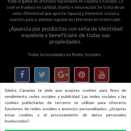
toda la gama de articulos nacionales en España y Europa: Lo
cual se traduce en calidad, diseño e innovación. Se trata de un
valor diferencial que aporta riqueza y bienestar social a
nuestro país y además supone un referente en el mercado.
¡Apuesta por productos con seña de identidad
española y benefíciate de todas sus
propiedades.
Todas la novedades en Redes Sociales
Saldos Canarias te pide que aceptes cookies para fines de
rendimiento, redes sociales y publicidad. Las redes sociales y las
×
cookies publicitarias de terceros se utilizan para ofrecerte
funciones de redes sociales y anuncios personalizados. ¿Aceptas
Pago 100% seguro, si llevas móvil, llevas Bizum
estas cookies y el procesamiento de datos personales
Accredited
involucrados?
Business
Excelente