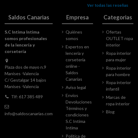
Saldos Canarias
Empresa
Categorias
S.C Intima Intima
Quiénes
Ofertas
somos profesionales
somos
OUTLET ropa
de la lencería y
interior
Expertos en
corsetería
lencería y
Ropa interior
corsetería
para mujer
online -
Plaza dos de mayo n.9
Ropa interior
Saldos
Manises -Valencia
para hombre
Canarias
C/ Gestalgar 14 bajos
Ropa interior
Manises -Valencia
Aviso legal
infantil
Envios
Tlf: 617 385 489
Marcas de
Devoluciones
ropa interior
Términos y
Blog
info@saldoscanarias.com
condiciones
S.C Intima
Intima
Política de