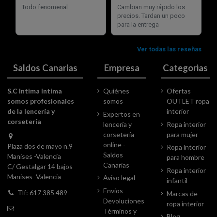
Saldos Canarias
Empresa
Categorias
S.C Intima Intima
Quiénes
Ofertas
somos profesionales
somos
OUTLET ropa
de la lencería y
interior
Expertos en
corsetería
lencería y
Ropa interior
corsetería
para mujer
online -
Plaza dos de mayo n.9
Ropa interior
Saldos
Manises -Valencia
para hombre
Canarias
C/ Gestalgar 14 bajos
Ropa interior
Manises -Valencia
Aviso legal
infantil
Envios
Tlf: 617 385 489
Marcas de
Devoluciones
ropa interior
Términos y
Blog