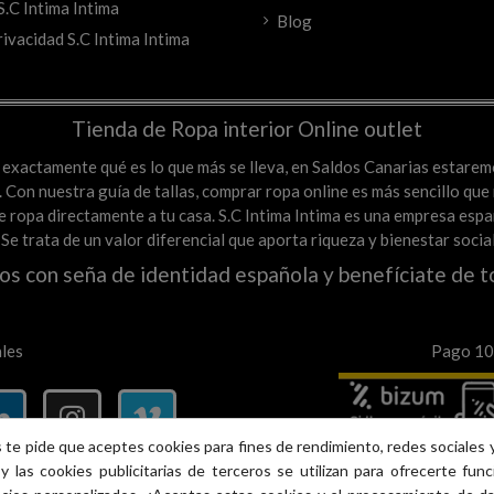
S.C Intima Intima
Blog
rivacidad S.C Intima Intima
Tienda de Ropa interior Online outlet
es exactamente qué es lo que más se lleva, en Saldos Canarias estare
Con nuestra guía de tallas, comprar ropa online es más sencillo que n
a de ropa directamente a tu casa. S.C Intima Intima es una empresa e
. Se trata de un valor diferencial que aporta riqueza y bienestar soci
os con seña de identidad española y benefíciate de t
les
Pago 100
 te pide que aceptes cookies para fines de rendimiento, redes sociales y
y las cookies publicitarias de terceros se utilizan para ofrecerte fun