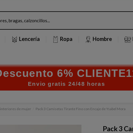
Lencería
Ropa
Hombre
Descuento 6% CLIENTE1
Envio gratis 24/48 horas
interiores de mujer
Pack 3 Camisetas Tirante Fino con Encaje de Ysabel Mora
Pack 3 Ca