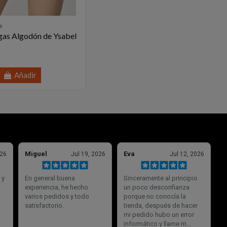
s
gas Algodón de Ysabel
Añadir