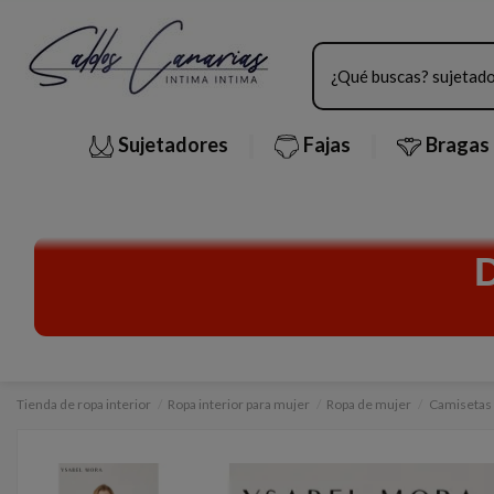
Sujetadores
Fajas
Bragas
Tienda de ropa interior
Ropa interior para mujer
Ropa de mujer
Camisetas 