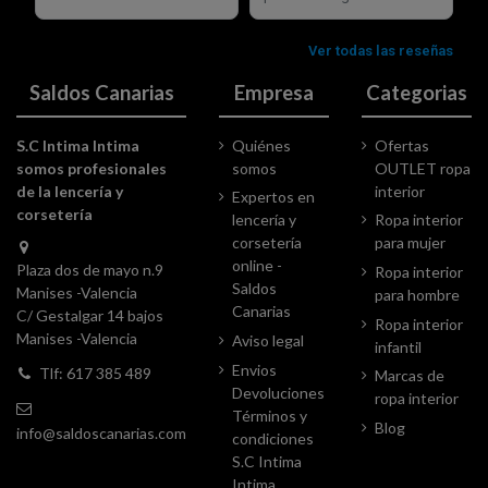
Saldos Canarias
Empresa
Categorias
S.C Intima Intima
Quiénes
Ofertas
somos profesionales
somos
OUTLET ropa
de la lencería y
interior
Expertos en
corsetería
lencería y
Ropa interior
corsetería
para mujer
online -
Plaza dos de mayo n.9
Ropa interior
Saldos
Manises -Valencia
para hombre
Canarias
C/ Gestalgar 14 bajos
Ropa interior
Manises -Valencia
Aviso legal
infantil
Envios
Tlf: 617 385 489
Marcas de
Devoluciones
ropa interior
Términos y
Blog
info@saldoscanarias.com
condiciones
S.C Intima
Intima