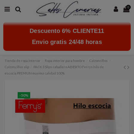
0
Descuento 6% CLIENTE11
Envio gratis 24/48 horas
Tienda de ropa interior
Ropa interior para hombre
Calzoncillos
Calzoncillos slip
PACK 3 Slips caballero ABIERTO Ferrys hilo de
escocia PREMIUN maxima calidad 100%
-50%