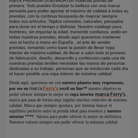
marca PREMIUM DISEÑADA con materias primas de
primera. Solo puedes Ensalzar tu belleza con una marca
pensada para poder aportar el máximo de calidad a todas su
prendas, con la continua búsqueda de mejorar siempre
todos sus artículos, Tejidos cómodos, naturales, pensados
para durar en el tiempo y disfrutar. Nuestro catálogo para,
hombres, sin importar la edad, transmitir confianza, estilo en
todas nuestras prendas, desde aquí queremos mantener
vivo el hecho a mano en España…el arte de vender
prendas, tomando como base la pasión de llevar ropa
interior de máxima calidad, de llevar a cabo todo el proceso
de fabricación, diseño, desarrollo y confeccion,cada una de
nuestras prendas textiles necesitan las manos de personas
dedicadas a su trabajo, personas que se involucran cada día
el hacer posible una ropa interior de máxima calidad.
Desde aquí, queremos ser con
nuestro planeta muy respetuosos,
marca
Ferry's
por eso en
textil on line™
nuestro objetivo es
marca Ferry's
poder ofrecer siempre lo mejor en
ropa interior
,
marca que pasa de forma muy regular muchos controles de máxima
calidad, Marca que siempre apostara, por intentar buscar el
equilibrio perfecto entre la prenda ideal para nosotros y
nuestro
entorno **™
. Valores para poder ofrecer lo mejor en definitiva.
Nuestros valores siempre son poder ofrecer la máxima calidad.