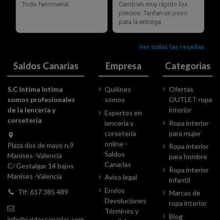
Saldos Canarias
Empresa
Categorias
S.C Intima Intima
Quiénes
Ofertas
somos profesionales
somos
OUTLET ropa
de la lencería y
interior
Expertos en
corsetería
lencería y
Ropa interior
corsetería
para mujer
online -
Plaza dos de mayo n.9
Ropa interior
Saldos
Manises -Valencia
para hombre
Canarias
C/ Gestalgar 14 bajos
Ropa interior
Manises -Valencia
Aviso legal
infantil
Envios
Tlf: 617 385 489
Marcas de
Devoluciones
ropa interior
Términos y
Blog
info@saldoscanarias.com