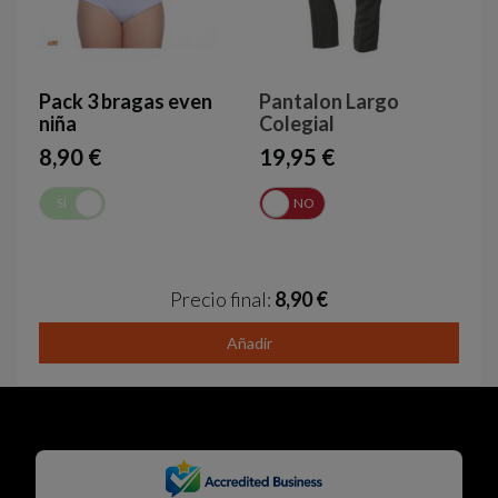
Pack 3 bragas even
Pantalon Largo
niña
Colegial
8,90 €
19,95 €
SÍ
NO
SÍ
NO
Precio final:
8,90 €
Añadir