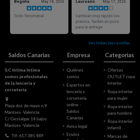
Saldos Canarias
Empresa
Categorias
S.C Intima Intima
Quiénes
Ofertas
somos profesionales
somos
OUTLET ropa
de la lencería y
interior
Expertos en
corsetería
lencería y
Ropa interior
corsetería
para mujer
online -
Plaza dos de mayo n.9
Ropa interior
Saldos
Manises -Valencia
para hombre
Canarias
C/ Gestalgar 14 bajos
Ropa interior
Manises -Valencia
Aviso legal
infantil
Envios
Tlf: 617 385 489
Marcas de