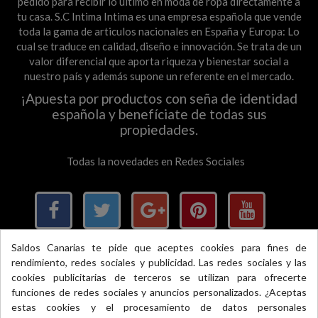
pedido para recibir lo último en moda de ropa directamente a
tu casa. S.C Intima Intima es una empresa española que vende
toda la gama de articulos nacionales en España y Europa: Lo
cual se traduce en calidad, diseño e innovación. Se trata de un
valor diferencial que aporta riqueza y bienestar social a
nuestro país y además supone un referente en el mercado.
¡Apuesta por productos con seña de identidad
española y benefíciate de todas sus
propiedades.
Todas la novedades en Redes Sociales
Saldos Canarias te pide que aceptes cookies para fines de
rendimiento, redes sociales y publicidad. Las redes sociales y las
×
cookies publicitarias de terceros se utilizan para ofrecerte
funciones de redes sociales y anuncios personalizados. ¿Aceptas
Pago 100% seguro, si llevas móvil, llevas Bizum
estas cookies y el procesamiento de datos personales
Accredited