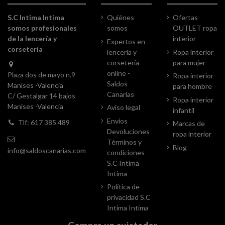
S.C Intima Intima
Quiénes
Ofertas
somos profesionales
somos
OUTLET ropa
de la lencería y
interior
Expertos en
corsetería
lencería y
Ropa interior
corsetería
para mujer
online -
Plaza dos de mayo n.9
Ropa interior
Saldos
Manises -Valencia
para hombre
Canarias
C/ Gestalgar 14 bajos
Ropa interior
Manises -Valencia
Aviso legal
infantil
Envios
Tlf: 617 385 489
Marcas de
Devoluciones
ropa interior
Términos y
Blog
info@saldoscanarias.com
condiciones
S.C Intima
Intima
Política de
privacidad S.C
Intima Intima