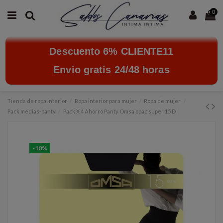
0
Descuento 6% CLIENTE11
Envio gratis 24/48 horas
Tienda de ropa interior
Ropa interior para mujer
Ropa de mujer
Pack medias-panty
Pack X 4 Ahorro Panty Omsa opac super 15 D
-10%