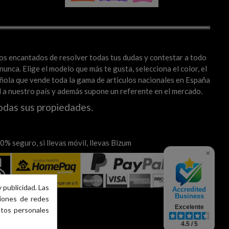
mos encantados de resolver todas tus dudas y contestar a todo
unca. Elige el modelo que más te gusta, selecciona el color, el
spañola que vende toda la gama de articulos nacionales en España
al a nuestro país y además supone un referente en el mercado.
odas sus propiedades.
% seguro, si llevas móvil, llevas Bizum
×
 publicidad. Las
Accredited
Business
ciones de redes
Excelente
atos personales
4.5 / 5