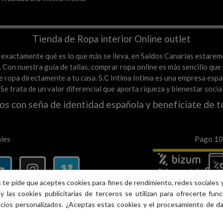
Tienda de Ropa interior Online outlet
es exactamente qué es lo que más se lleva, en Saldos Canarias estare
Con nuestra guía de tallas, comprar ropa online es más sencillo que n
a de ropa directamente a tu casa. S.C Intima Intima es una empresa e
. Se trata de un valor diferencial que aporta riqueza y bienestar soci
os con seña de identidad española y benefíciate de t
les
Pago 100
 te pide que aceptes cookies para fines de rendimiento, redes sociales y
y las cookies publicitarias de terceros se utilizan para ofrecerte fun
ncios personalizados. ¿Aceptas estas cookies y el procesamiento de d
Version Web © S.C intima Intima 2013 - 2026 Tlf. 617385489