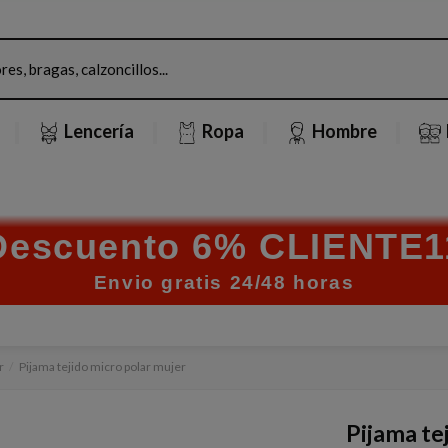
Lencería
Ropa
Hombre
Descuento 6% CLIENTE1
Envio gratis 24/48 horas
r
Pijama tejido micro polar mujer
Pijama te