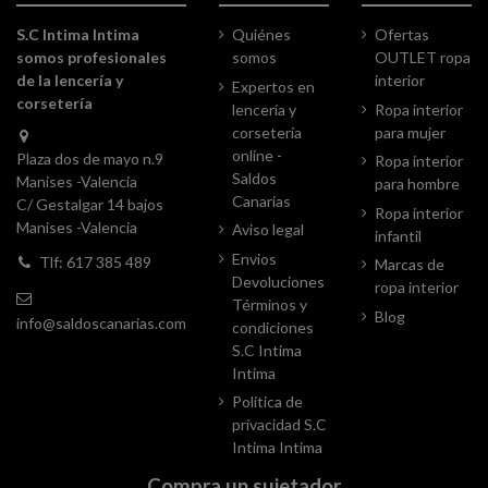
S.C Intima Intima
Quiénes
Ofertas
somos profesionales
somos
OUTLET ropa
de la lencería y
interior
Expertos en
corsetería
lencería y
Ropa interior
corsetería
para mujer
online -
Plaza dos de mayo n.9
Ropa interior
Saldos
Manises -Valencia
para hombre
Canarias
C/ Gestalgar 14 bajos
Ropa interior
Manises -Valencia
Aviso legal
infantil
Envios
Tlf: 617 385 489
Marcas de
Devoluciones
ropa interior
Términos y
Blog
info@saldoscanarias.com
condiciones
S.C Intima
Intima
Política de
privacidad S.C
Intima Intima
Compra un sujetador