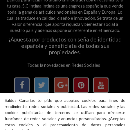
tu casa. S.C Intima Intima es una empresa española que vende
toda la gama de articulos nacionales en España y Europa: Lo
cual se traduce en calidad, diseño e innovación. Se trata de un
valor diferencial que aporta riqueza y bienestar social a
nuestro país y además supone un referente en el mercado.
¡Apuesta por productos con seña de identidad
española y benefíciate de todas sus
propiedades.
Todas la novedades en Redes Sociales
Saldos Canarias te pide que aceptes cookies para fines de
rendimiento, redes sociales y publicidad. Las redes sociales y las
×
cookies publicitarias de terceros se utilizan para ofrecerte
funciones de redes sociales y anuncios personalizados. ¿Aceptas
Pago 100% seguro, si llevas móvil, llevas Bizum
estas cookies y el procesamiento de datos personales
Accredited