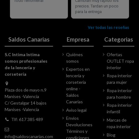
Saldos Canarias
Empresa
Categorias
S.C Intima Intima
Quiénes
Ofertas
somos profesionales
somos
OUTLET ropa
de la lencería y
interior
Expertos en
corsetería
lencería y
Ropa interior
corsetería
para mujer
online -
Plaza dos de mayo n.9
Ropa interior
Saldos
Manises -Valencia
para hombre
Canarias
C/ Gestalgar 14 bajos
Ropa interior
Manises -Valencia
Aviso legal
infantil
Envios
Tlf: 617 385 489
Marcas de
Devoluciones
ropa interior
Términos y
Blog
info@saldoscanarias.com
condiciones