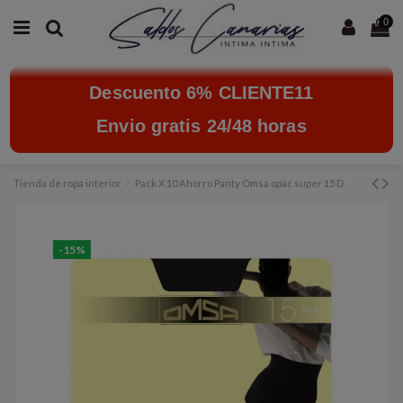
0
Descuento 6% CLIENTE11
Envio gratis 24/48 horas
Tienda de ropa interior
Pack X 10 Ahorro Panty Omsa opac super 15 D
-15%