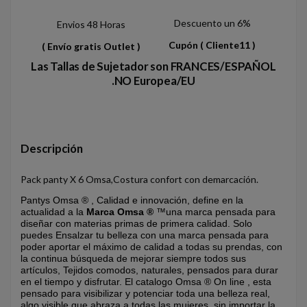
Descuento un 6%
Envios 48 Horas
Cupón
( Cliente11 )
( Envío gratis Outlet )
Las Tallas de Sujetador son FRANCES/ESPAÑOL
.NO Europea/EU
Descripción
Pack panty X 6 Omsa,Costura confort con demarcación.
Pantys Omsa ® , Calidad e innovación, define en la
actualidad a la
Marca Omsa ®
™una marca pensada para
diseñar con materias primas de primera calidad. Solo
puedes Ensalzar tu belleza con una marca pensada para
poder aportar el máximo de calidad a todas su prendas, con
la continua búsqueda de mejorar siempre todos sus
artículos, Tejidos comodos, naturales, pensados para durar
en el tiempo y disfrutar. El catalogo Omsa ® On line , esta
pensado para visibilizar y potenciar toda una belleza real,
algo visible que abraza a todas las mujeres, sin importar la