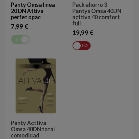
Panty Omsa linea
Pack ahorro 3
20 DN Attiva
Pantys Omsa 40DN
perfet opac
acttiva 40 comfort
full
7,99 €
19,99 €
SÍ
NO
SÍ
NO
Panty Acttiva
Omsa 40DN total
comodidad