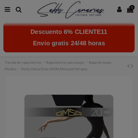
0
Descuento 6% CLIENTE11
Envio gratis 24/48 horas
Tienda de ropa interior
Ropa interior para mujer
Ropa de mujer
Medias
Panty Omsa linea 20 DN Attiva perfet opac