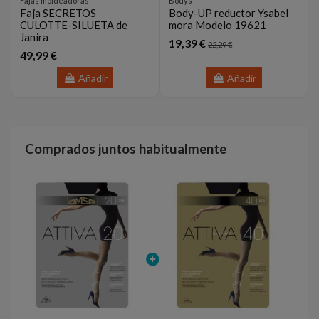
Fajas moldeadoras
Bodys
Faja SECRETOS
Body-UP reductor Ysabel
CULOTTE-SILUETA de
mora Modelo 19621
Janira
19,39 €
22,29 €
49,99 €
Añadir
Añadir
Comprados juntos habitualmente