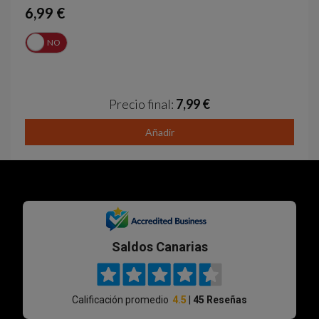
6,99 €
Í
NO
Precio final:
7,99 €
Añadir