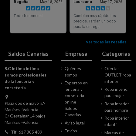
Saldos Canarias
Empresa
Categorias
S.C Intima Intima
Quiénes
Ofertas
somos profesionales
somos
OUTLET ropa
de la lencería y
interior
Expertos en
corsetería
lencería y
Ropa interior
corsetería
para mujer
online -
Plaza dos de mayo n.9
Ropa interior
Saldos
Manises -Valencia
para hombre
Canarias
C/ Gestalgar 14 bajos
Ropa interior
Manises -Valencia
Aviso legal
infantil
Envios
Tlf: 617 385 489
Marcas de