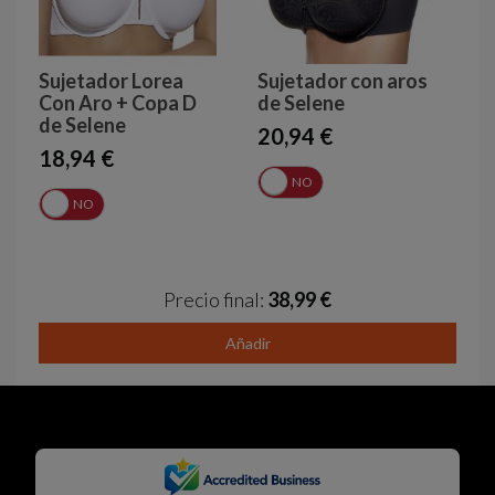
Sujetador Lorea
Sujetador con aros
Con Aro + Copa D
de Selene
de Selene
20,94 €
18,94 €
SÍ
NO
Í
NO
Precio final:
38,99 €
Añadir